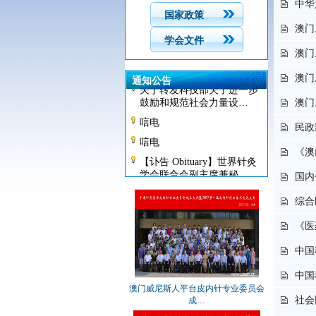
中华
国家政策
澳门
学会文件
澳门
关于转发中国科协关于印发
《科技工作者道德行为…
澳门
通知公告
关于转发科技部关于进一步
鼓励和规范社会力量设…
澳门
唁电
民政
唁电
《澳
【讣告 Obituary】世界针灸
学会联合会副主席兼秘…
国内
新闻图片
关于邀请提名2018年度“世界
综合
杰出女科学家成就奖…
全国创新争先奖候选对象公
《医
示
中国
关于推选2017年中国科学院
和中国工程院院士候选…
中国
澳门威尼斯人平台皮内针专业委员会
关于表彰第六届澳门威尼斯
社会
成…
人平台科学技术奖获奖项
目…