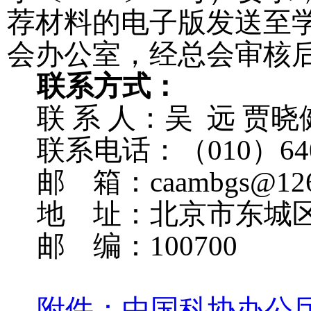
荐材料的电子版发送至
会办公室，经总会审核
联
系方式：
联
系
人：吴
远
贾晓
联系电话：（
010
）
64
邮
箱：
caambgs@12
地
址：北京市东城
邮
编：
100700
附件：中国科协办公