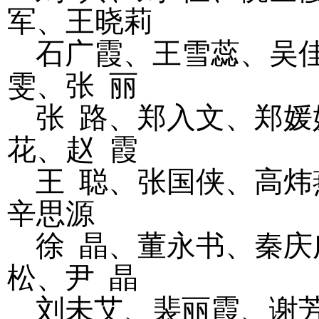
军、王晓莉
石广霞、王雪蕊、吴
雯、张
丽
张
路、郑入文、郑媛
花、赵
霞
王
聪、张国侠、高炜
辛思源
徐
晶、董永书、秦庆
松、尹
晶
刘未艾、裴丽霞、谢