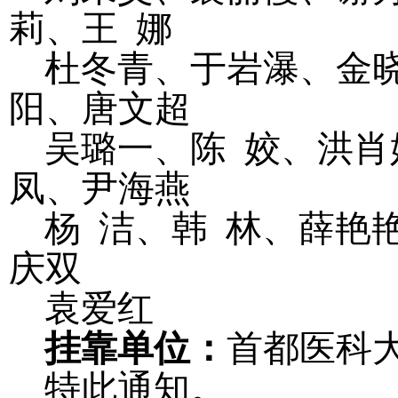
莉、王
娜
杜冬青、于岩瀑、金
阳、唐文超
吴璐一、陈
姣、洪肖
凤、尹海燕
杨
洁、韩
林、薛艳
庆双
袁爱红
挂靠单位：
首都医科
特此通知。