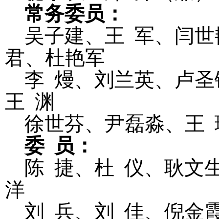
常务委员：
吴子建、王
军、闫世
君、杜艳军
李
熳、刘兰英、卢圣
王
渊
徐世芬、尹磊淼、王
委
员：
陈
捷、杜
仪、耿文
洋
刘
兵、刘
佳、倪金