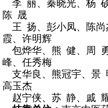
李
丽、秦晓光、杨
陈
晟
王
扬、彭小凤、陈尚
霞、许明辉
包烨华、熊
健、周
峰、任秀梅
支华良、熊冠宇、景
高玉杰
赵宁侠、苏
静、戚