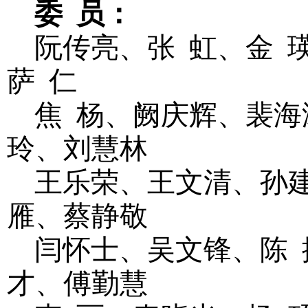
委
员：
阮传亮、张
虹、金
萨
仁
焦
杨、阙庆辉、裴海
玲、刘慧林
王乐荣、王文清、孙
雁、蔡静敬
闫怀士、吴文锋、陈
才、傅勤慧